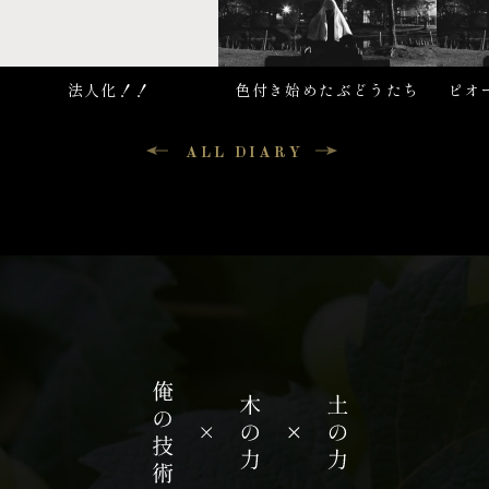
法人化！！
色付き始めたぶどうたち
ピオ
た。
ALL DIARY